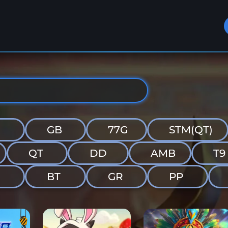
GB
77G
STM(QT)
QT
DD
AMB
T9
G
BT
GR
PP