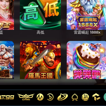
盃
高低
雷霆崛起 1888x
傳奇
羅馬王國
彈彈糖