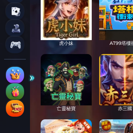
虎小妹
AT99塔樓
亡靈秘寶
赤三國