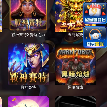
戰神賽特2 覺醒之力
五龍聚寶
戰神賽特
黑暗熔爐