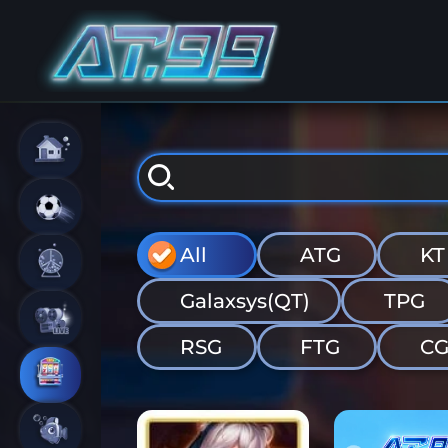
All
ATG
KT
Galaxsys(QT)
TPG
RSG
FTG
C