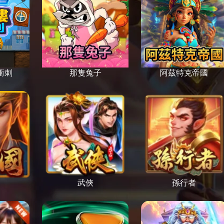
衝刺
那隻兔子
阿茲特克帝國
武俠
孫行者