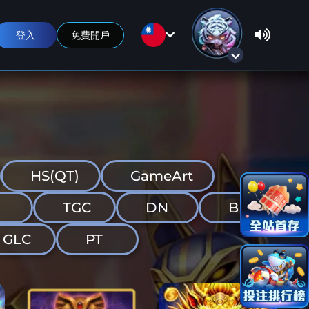
登入
免費開戶
HS(QT)
GameArt
TGC
DN
BNG
GLC
PT