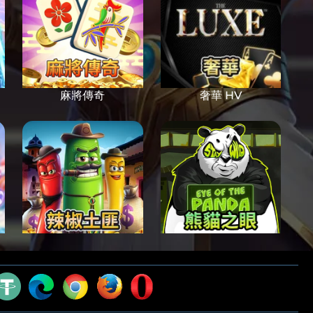
麻將傳奇
奢華 HV
辣椒土匪
熊貓之眼