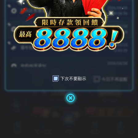
push_pin
電子
2026/08/08
部分託售通道維護通知
00:06:56
ATG-古神巴風特
ATG-戰神賽特
push_pin
2026/08/08
彩票
部分儲值通道維護通知
00:07:06
熱門
熱門
push_pin
2026/05/25
週年狂歡 會員回娘家領紅包
體育
12:03:20
KT-電子
ATG-電子
2026/08/08
遊戲維護通知
棋牌
03:07:28
熱門
熱門
check_box
check_box_outline_blank
下次不要顯示
今日不再提醒
2026/08/01
終身VIP 月月享回饋
11:35:09
捕魚
GC-彩票
GT-彩票
2026/07/03
投注電子享好禮
16:09:05
街機
熱門
熱門
2026/06/30
全站首存紅利100％
18:03:48
優惠
線上客服
存提
帳務
我的
2026/05/31